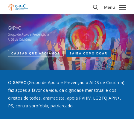
Skip
Menu
to
buscar
main
content
GAPAC
Grupo de Apoio e Prevenção à
AIDS de Criciúma
CAUSAS QUE APOIAMOS
SAIBA COMO DOAR
O
GAPAC (
Grupo de Apoio e Prevenção à AIDS de Criciúma)
faz ações a favor da vida, da dignidade menstrual e dos
direitos de todes, antirracista, apoia PVHIV, LGBTQIAPN+,
PS, contra sorofobia, patriarcado.