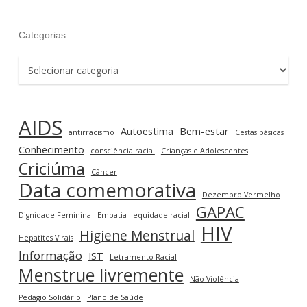
Categorias
Categorias
AIDS
Autoestima
Bem-estar
antirracismo
Cestas básicas
Conhecimento
consciência racial
Crianças e Adolescentes
Criciúma
Câncer
Data comemorativa
Dezembro Vermelho
GAPAC
Dignidade Feminina
Empatia
equidade racial
HIV
Higiene Menstrual
Hepatites Virais
Informação
IST
Letramento Racial
Menstrue livremente
Não Violência
Pedágio Solidário
Plano de Saúde